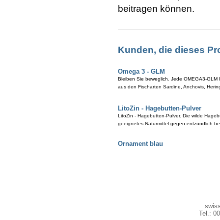
beitragen können.
Kunden, die dieses Pr
Omega 3 - GLM
Bleiben Sie beweglich. Jede OMEGA3-GLM Kap
aus den Fischarten Sardine, Anchovis, Herin
LitoZin - Hagebutten-Pulver
LitoZin - Hagebutten-Pulver. Die wilde Hageb
geeignetes Naturmittel gegen entzündlich 
Ornament blau
swiss
Tel.: 0