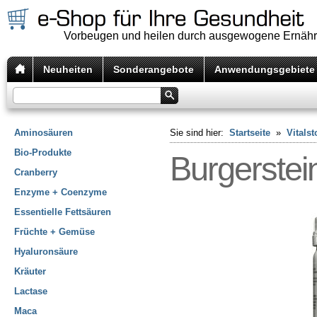
Vorbeugen und heilen durch ausgewogene Ernäh
Neuheiten
Sonderangebote
Anwendungsgebiete
Aminosäuren
Sie sind hier:
Startseite
»
Vitalst
Bio-Produkte
Burgerstei
Cranberry
Enzyme + Coenzyme
Essentielle Fettsäuren
Früchte + Gemüse
Hyaluronsäure
Kräuter
Lactase
Maca