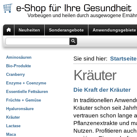
Vorbeugen und heilen durch ausgewogene Ernäh
Neuheiten
Sonderangebote
Anwendungsgebiete
Aminosäuren
Sie sind hier:
Startseite
Bio-Produkte
Kräuter
Cranberry
Enzyme + Coenzyme
Die Kraft der Kräuter
Essentielle Fettsäuren
In traditionellen Anwen
Früchte + Gemüse
Kräuter schon seit Jah
Hyaluronsäure
vertrauen schon lange au
Kräuter
Pflanzenextrakte und ma
Lactase
Nutzen. Profitieren auch
Maca