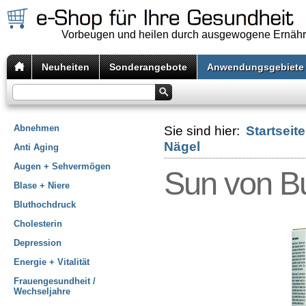
Vorbeugen und heilen durch ausgewogene Ernäh
Neuheiten
Sonderangebote
Anwendungsgebiete
Abnehmen
Sie sind hier:
Startseite
Nägel
Anti Aging
Augen + Sehvermögen
Sun von Bu
Blase + Niere
Bluthochdruck
Cholesterin
Depression
Energie + Vitalität
Frauengesundheit /
Wechseljahre