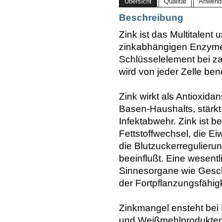
Übersicht
Qualität
Anwend
Beschreibung
Zink ist das Multitalent
zinkabhängigen Enzymen 
Schlüsselelement bei z
wird von jeder Zelle benö
Zink wirkt als Antioxida
Basen-Haushalts, stärk
Infektabwehr. Zink ist b
Fettstoffwechsel, die 
die Blutzuckerregulieru
beeinflußt. Eine wesentl
Sinnesorgane wie Gesch
der Fortpflanzungsfähig
Zinkmangel ensteht bei 
und Weißmehlprodukten