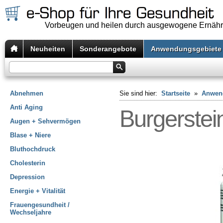
Vorbeugen und heilen durch ausgewogene Ernäh
Neuheiten
Sonderangebote
Anwendungsgebiete
Abnehmen
Sie sind hier:
Startseite
»
Anwen
Anti Aging
Burgerstein
Augen + Sehvermögen
Blase + Niere
Bluthochdruck
Cholesterin
Depression
Energie + Vitalität
Frauengesundheit /
Wechseljahre