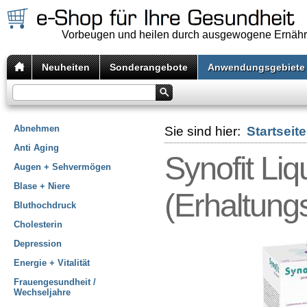
Vorbeugen und heilen durch ausgewogene Ernäh
Neuheiten
Sonderangebote
Anwendungsgebiete
Abnehmen
Sie sind hier:
Startseite
Anti Aging
Synofit Li
Augen + Sehvermögen
Blase + Niere
(Erhaltung
Bluthochdruck
Cholesterin
Depression
Energie + Vitalität
Frauengesundheit /
Wechseljahre