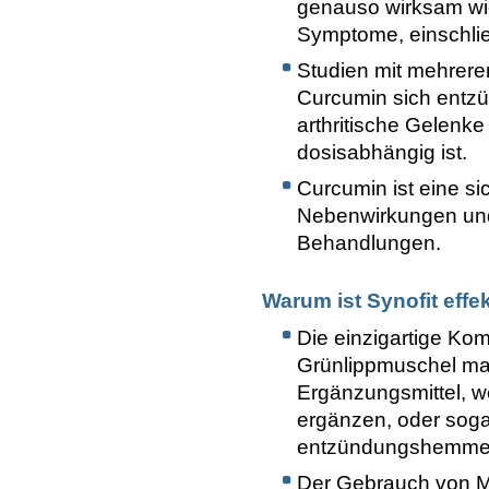
genauso wirksam wie
Symptome, einschli
Studien mit mehrere
Curcumin sich entz
arthritische Gelenke
dosisabhängig ist.
Curcumin ist eine s
Nebenwirkungen und 
Behandlungen.
Warum ist Synofit effe
Die einzigartige Ko
Grünlippmuschel mach
Ergänzungsmittel, we
ergänzen, oder soga
entzündungshemmen
Der Gebrauch von M