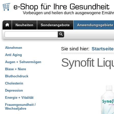
Vorbeugen und heilen durch ausgewogene Ernäh
Neuheiten
Sonderangebote
Anwendungsgebiete
Abnehmen
Sie sind hier:
Startseite
Anti Aging
Synofit Liq
Augen + Sehvermögen
Blase + Niere
Bluthochdruck
Cholesterin
Depression
Energie + Vitalität
Frauengesundheit /
Wechseljahre