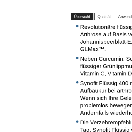
Übersicht
Qualität
Anwend
Revolutionäre flüss
Arthrose auf Basis
Johannisbeerblatt-E
GLMax™.
Neben Curcumin, Sc
flüssiger Grünlippmu
Vitamin C, Vitamin 
Synofit Flüssig 400 
Aufbaukur bei arth
Wenn sich Ihre Gel
problemlos bewegen 
Andernfalls wiederho
Die Verzehrempfehlu
Tag; Synofit Flüssi