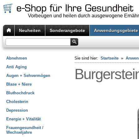
Vorbeugen und heilen durch ausgewogene Ernäh
Neuheiten
Sonderangebote
Anwendungsgebiete
Abnehmen
Sie sind hier:
Startseite
»
Anwen
Anti Aging
Burgerstei
Augen + Sehvermögen
Blase + Niere
Bluthochdruck
Cholesterin
Depression
Energie + Vitalität
Frauengesundheit /
Wechseljahre