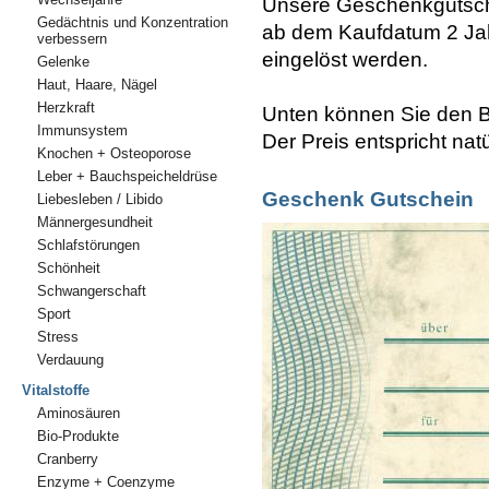
Unsere Geschenkgutsch
Gedächtnis und Konzentration
ab dem Kaufdatum 2 Jah
verbessern
eingelöst werden.
Gelenke
Haut, Haare, Nägel
Herzkraft
Unten können Sie den B
Immunsystem
Der Preis entspricht na
Knochen + Osteoporose
Leber + Bauchspeicheldrüse
Geschenk Gutschein
Liebesleben / Libido
Männergesundheit
Schlafstörungen
Schönheit
Schwangerschaft
Sport
Stress
Verdauung
Vitalstoffe
Aminosäuren
Bio-Produkte
Cranberry
Enzyme + Coenzyme