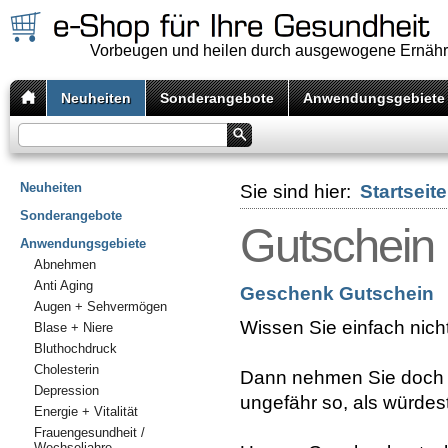
Vorbeugen und heilen durch ausgewogene Ernäh
Neuheiten
Sonderangebote
Anwendungsgebiete
Neuheiten
Sie sind hier:
Startseite
Sonderangebote
Gutschein
Anwendungsgebiete
Abnehmen
Anti Aging
Geschenk Gutschein
Augen + Sehvermögen
Wissen Sie einfach nich
Blase + Niere
Bluthochdruck
Cholesterin
Dann nehmen Sie doch 
Depression
ungefähr so, als würdest
Energie + Vitalität
Frauengesundheit /
Wechseljahre