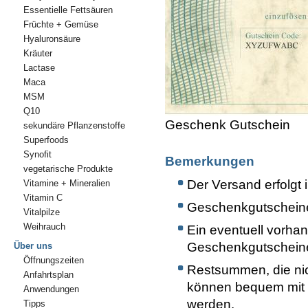
Essentielle Fettsäuren
Früchte + Gemüse
Hyaluronsäure
Kräuter
Lactase
Maca
MSM
Q10
Geschenk Gutschein
sekundäre Pflanzenstoffe
Superfoods
Synofit
Bemerkungen
vegetarische Produkte
Der Versand erfolgt
Vitamine + Mineralien
Vitamin C
Geschenkgutscheine
Vitalpilze
Weihrauch
Ein eventuell vorha
Geschenkgutscheinen
Über uns
Öffnungszeiten
Restsummen, die nic
Anfahrtsplan
können bequem mit 
Anwendungen
werden.
Tipps